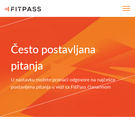
Često postavljana
pitanja
U nastavku možete pronaći odgovore na najčešće
postavljena pitanja u vezi sa FitPass članarinom