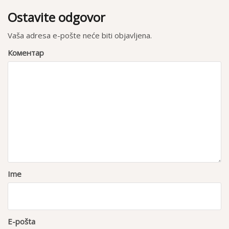
n
Ostavite odgovor
j
e
Vaša adresa e-pošte neće biti objavljena.
č
Коментар
l
a
n
k
a
Ime
E-pošta