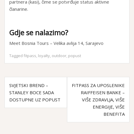
partnera (kasi), čime se potvrđuje status aktivne
članarine.
Gdje se nalazimo?
Meet Bosnia Tours – Velika avlija 14, Sarajevo
Tagged
fitpass
,
loyalty
,
outdoor
,
popust
K
SVJETSKI BREND –
FITPASS ZA UPOSLENIKE
STANLEY BOCE SADA
RAIFFEISEN BANKE –
r
DOSTUPNE UZ POPUST
VIŠE ZDRAVLJA, VIŠE
e
ENERGIJE, VIŠE
BENEFITA
t
a