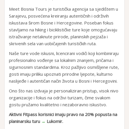
Meet Bosnia Tours je turistička agencija sa sjedištem u
Sarajevu, posvećena kreiranju autentičnih i održivih
iskustava širom Bosne i Hercegovine. Poseban fokus
stavljamo na hiking i biciklističke ture koje omogućavaju
istraživanje netaknute prirode, planinskih pejzaža i
skrivenih sela van uobičajenih turističkih ruta.
Naše ture vode iskusni, licencirani vodiči koji kombiniraju
profesionalno vođenje sa lokalnim znanjem, pričama i
sigurnosnim standardima. Kroz pažljivo osmišljene rute,
gosti imaju priliku upoznati prirodne ljepote, kulturno
naslijeđe i autentičan način života u Bosni i Hercegovini.
Ono što nas izdvaja je personaliziran pristup, visok nivo
organizacije i fokus na održivi turizam, čime svakom
gostu pružamo kvalitetno i nezaboravno iskustvo.
Aktivni Fitpass korisnici imaju pravo na 20% popusta na
planinarsku turu
→
Lukomir.