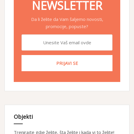
NEWSLETTER
Da li želite da Vam šaljemo novosti,
promocije, popuste?
Objekti
Trenirajte gdje želite, šta želite i kada vi to želite!