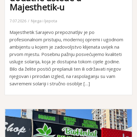
Majesthetik-u
7.07.2026
Njega i ljepota
Majesthetik Sarajevo prepoznatljiv je po
profesionalnom pristupu, modernoj opremi i ugodnom
ambijentu u kojem je zadovoljstvo klijenata uvijek na
prvom mjestu. Posebnu pažnju posvećujemo kvaliteti
usluge solarija, koja je dostupna tokom cijele godine.
Bilo da želite postići preplanuli ten ili održavati njegov
njegovan i prirodan izgled, na raspolaganju su vam
savremeni solariji i stručno osoblje […]