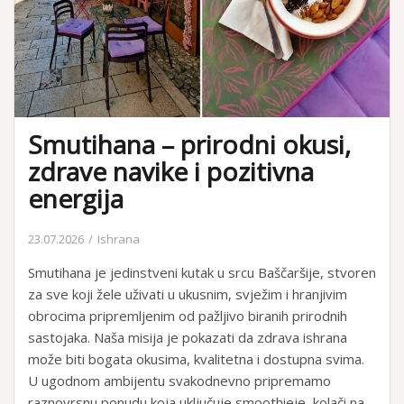
Smutihana – prirodni okusi,
zdrave navike i pozitivna
energija
23.07.2026
Ishrana
Smutihana je jedinstveni kutak u srcu Baščaršije, stvoren
za sve koji žele uživati u ukusnim, svježim i hranjivim
obrocima pripremljenim od pažljivo biranih prirodnih
sastojaka. Naša misija je pokazati da zdrava ishrana
može biti bogata okusima, kvalitetna i dostupna svima.
U ugodnom ambijentu svakodnevno pripremamo
raznovrsnu ponudu koja uključuje smoothieje, kolači na