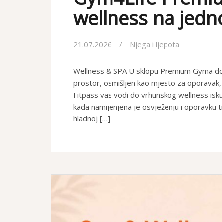
wellness na jed
21.07.2026
Njega i ljepota
Wellness & SPA U sklopu Premium Gyma do
prostor, osmišljen kao mjesto za oporavak, 
Fitpass vas vodi do vrhunskog wellness i
kada namijenjena je osvježenju i oporavku tij
hladnoj […]