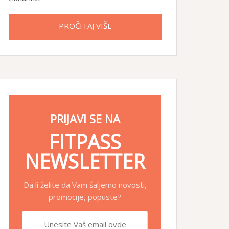
PROČITAJ VIŠE
PRIJAVI SE NA
FITPASS
NEWSLETTER
Da li želite da Vam šaljemo novosti,
promocije, popuste?