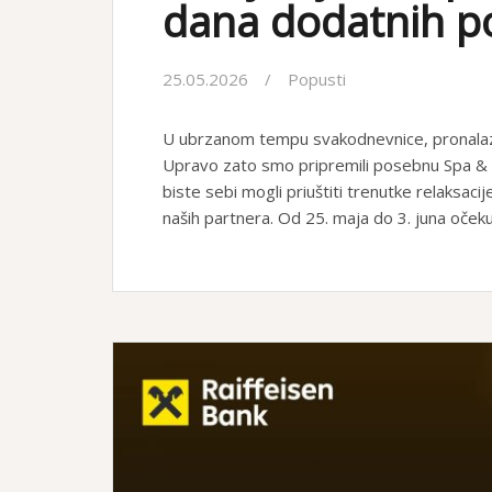
dana dodatnih p
25.05.2026
Popusti
U ubrzanom tempu svakodnevnice, pronalaza
Upravo zato smo pripremili posebnu Spa & 
biste sebi mogli priuštiti trenutke relaksa
naših partnera. Od 25. maja do 3. juna oče