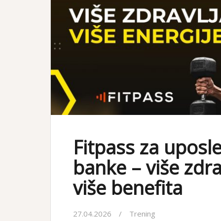
Fitpass za uposle
banke – više zdrav
više benefita
27.04.2026
Trening